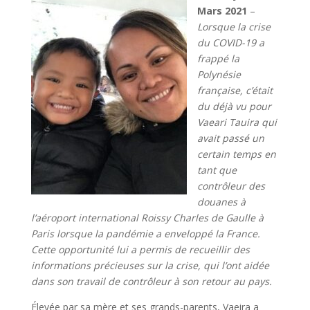
Mars 2021
–
Lorsque la crise
du COVID-19 a
frappé la
Polynésie
française, c’était
du déjà vu pour
Vaeari Tauira qui
avait passé un
certain temps en
tant que
contrôleur des
douanes à
l’aéroport international Roissy Charles de Gaulle à
Paris lorsque la pandémie a enveloppé la France.
Cette opportunité lui a permis de recueillir des
informations précieuses sur la crise, qui l’ont aidée
dans son travail de contrôleur à son retour au pays.
Élevée par sa mère et ses grands-parents, Vaeira a